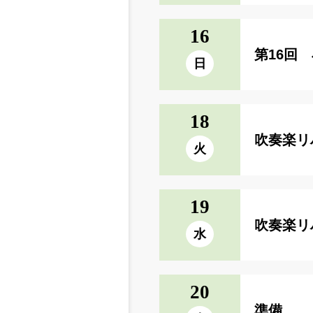
16
第16回
日
18
吹奏楽リ
火
19
吹奏楽リ
水
20
準備