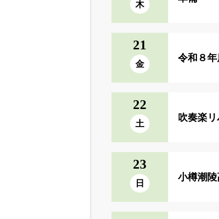
木
21
令和８年
金
22
吹奏楽リ
土
23
小樽潮陵
日