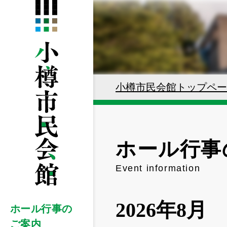
小樽市民会館トップペー
ホール行事
Event information
2026年8月
ホール行事の
ご案内