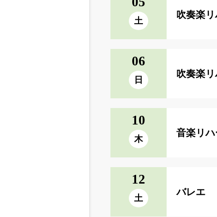
05
吹奏楽リ
土
06
吹奏楽リ
日
10
音楽リハ
木
12
バレエ 
土