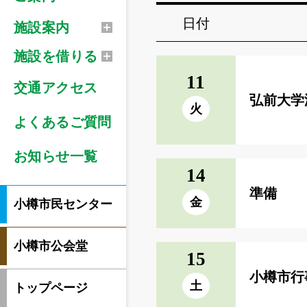
日付
施設案内
施設を借りる
11
交通アクセス
弘前大学
火
よくあるご質問
お知らせ一覧
14
準備
金
小樽市民センター
小樽市公会堂
15
小樽市行
土
トップページ