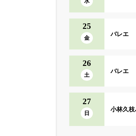
水
25
バレエ 
金
26
バレエ 
土
27
小林久枝
日